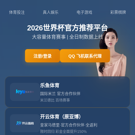
企业新闻
行业资讯
2026美加墨世界杯盘口分析高清
发布时间：2026-08-05T06:00:15+08:00
2026美加墨世界杯盘口分析高清全方位解读新周期的机会与陷阱
当世界杯从传统的单一或双主办国扩展到“美加墨三国联办”，整个