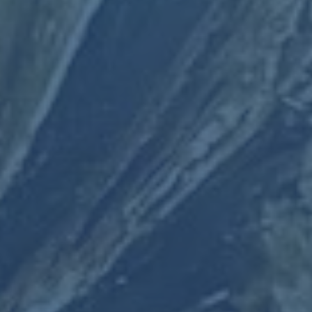
平。结果，这名球迷在几场看似“冷门”的比赛中，反而取得了还算
可观的收益。对比之下，他的一位朋友则完全按情绪下注。看到所
谓“最新网址”发布的“内部情报”，声称某场比赛“已经安排好”，于
是连续加码押注。比赛结果不仅未如其愿，还因为对方平台存在问
题，提款过程异常艰难。最终，这位朋友不仅亏损资金，还浪费大
量时间与精力维权。这个案例并非为了鼓励任何人通过下注赚钱，
而是说明：同样是世界杯下注，理性与冲动的结果完全不同。真正
的“技巧”在于保持头脑清醒，避免被噱头和情绪操控。
信息过滤与分析能力比所谓内幕更重要