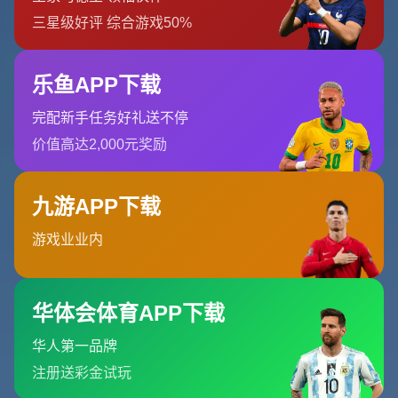
很多人一提到世界杯下注，第一反应就是“暴富机会”，而“最新网
址”则被营销成通往“高赔率”“低水位”“特殊盘口”的秘密通道。事实
上，无论平台如何更换域名、变更网址，背后的核心机制都是相似