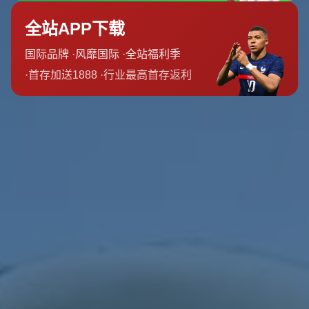
的：通过赔率体现赛事概率，通过盘口控制风险，并在庞大的投注
量中谋取稳定收益。真正需要“揭秘”的，不是某一个网址，而是你
如何看待下注行为本身。清楚一点：任何形式的下注，本质都是高
风险娱乐，而不是稳定收益的理财工具。一旦抱着“必赢”“翻身”的
心态，很容易被高返利的广告、新上线的“最新网址”引导，忽视其
中潜藏的安全和资金风险。
所谓最新网址的真相与风险提醒